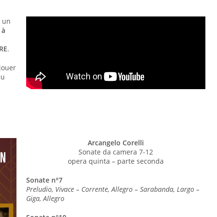
 un
 à
URE
.
 jouer
au
Arcangelo Corelli
Sonate da camera 7-12
opera quinta – parte seconda
Sonate n°7
Preludio, Vivace – Corrente, Allegro – Sarabanda, Largo –
Giga, Allegro