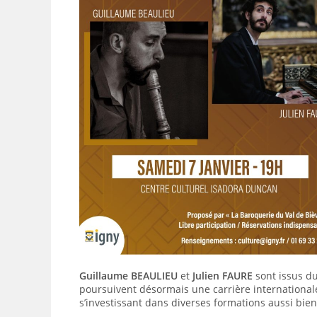
Guillaume BEAULIEU
et
Julien FAURE
sont issus d
poursuivent désormais une carrière internationale
s’investissant dans diverses formations aussi bie