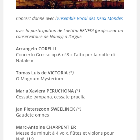
Concert donné avec l’
Ensemble Vocal des Deux Mondes
avec la participation de Laetitia BENEDI (professeur au
conservatoire de Nandy) à l’orgue.
Arcangelo CORELLI
Concerto Grosso op.6 n°8 « Fatto per la notte di
Natale »
Tomas Luis de VICTORIA
(*)
O Magnum Mysterium
Maria Xaviera PERUCHONA
(*)
Cessate tympana, cessate praelia
Jan Pieterszoon SWEELINCK
(*)
Gaudete omnes
Marc-Antoine CHARPENTIER
Messe de minuit à 4 voix, flûtes et violons pour
Noël H.9