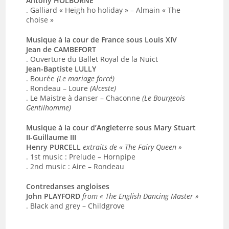
Antony HOLBORNE
. Galliard « Heigh ho holiday » – Almain « The
choise »
Musique à la cour de France sous Louis XIV
Jean de CAMBEFORT
. Ouverture du Ballet Royal de la Nuict
Jean-Baptiste LULLY
. Bourée
(Le mariage forcé)
. Rondeau – Loure
(Alceste)
. Le Maistre à danser – Chaconne
(Le Bourgeois
Gentilhomme)
Musique à la cour d’Angleterre sous Mary Stuart
II-Guillaume III
Henry PURCELL
extraits de « The Fairy Queen »
. 1st music : Prelude – Hornpipe
. 2nd music : Aire – Rondeau
Contredanses angloises
John PLAYFORD
from « The English Dancing Master »
. Black and grey – Childgrove